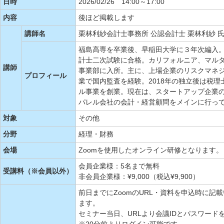
日時
2026/02/26 14:00～17:00
内容
後ほど掲載します
講師名
栗林利紗会計士事務所 公認会計士 栗林利紗 
福島高専を卒業後、早稲田大学に３年次編入。
計士二次試験に合格。カリフォルニア、マル
講師
事業部に入所。主に、上場企業のリスクマネ
プロフィール
業で国内監査を経験。2018年の独立後は税
ル事業を創業。現在は、スタートアップ企業
パレル会社の会計・経営顧問をメインに行っ
対象
その他
分野
経理・財務
会場
Zoomを使用したオンライン研修となります。
会員企業様：5名まで無料
受講料（※会員以外）
非会員企業様：¥9,000（税込¥9,900）
前日までにZoomのURL・資料を申込時に
ます。
セミナー当日、URLより会議IDとパスワード