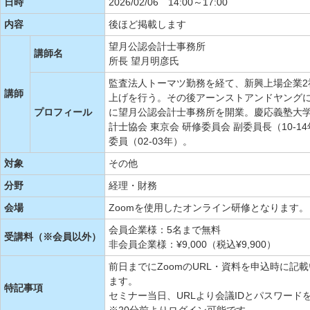
日時
2026/02/06 14:00～17:00
内容
後ほど掲載します
望月公認会計士事務所
講師名
所長 望月明彦氏
監査法人トーマツ勤務を経て、新興上場企業2
講師
上げを行う。その後アーンストアンドヤングにて
プロフィール
に望月公認会計士事務所を開業。慶応義塾大学
計士協会 東京会 研修委員会 副委員長（10-
委員（02-03年）。
対象
その他
分野
経理・財務
会場
Zoomを使用したオンライン研修となります。
会員企業様：5名まで無料
受講料（※会員以外）
非会員企業様：¥9,000（税込¥9,900）
前日までにZoomのURL・資料を申込時に
ます。
特記事項
セミナー当日、URLより会議IDとパスワード