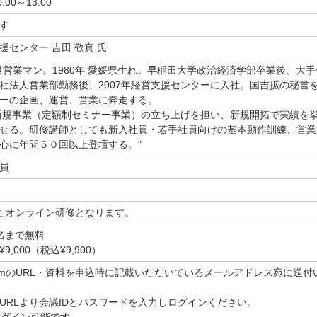
0:00～13:00
す
援センター 吉田 敬真 氏
役営業マン。1980年 愛媛県生れ。早稲田大学政治経済学部卒業後、大手
社法人営業部勤務後、2007年経営支援センターに入社。国吉拡の秘書
ーの企画、運営、営業に奔走する。
、新規事業（定額制セミナー事業）の立ち上げを担い、新規開拓で実績を
せる。研修講師としても新入社員・若手社員向けの基本動作訓練、営業
心に年間５０回以上登壇する。"
員
したオンライン研修となります。
名まで無料
,000（税込¥9,900）
omのURL・資料を申込時に記載いただいているメールアドレス宛に送付
URLより会議IDとパスワードを入力しログインください。