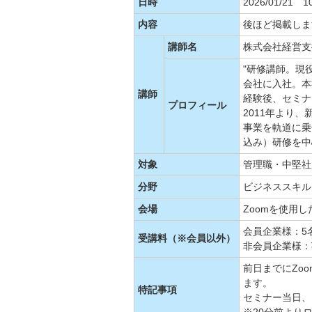
日時
2026/01/21 1
内容
後ほど掲載しま
講師名
株式会社経営支
"研修講師。現
会社に入社。本
講師
経験後、セミナ
プロフィール
2011年より
事業を軌道に乗
込み）研修を中
対象
管理職・中堅社
分野
ビジネススキル
会場
Zoomを使用
会員企業様：5
受講料（※会員以外）
非会員企業様：¥9
前日までにZo
ます。
特記事項
セミナー当日、