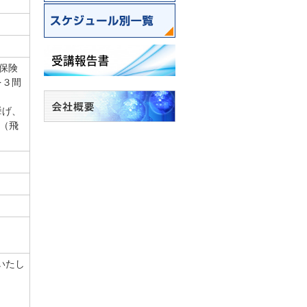
分野別一覧
スケジュール別一覧
保険
を３間
挙げ、
（飛
いたし