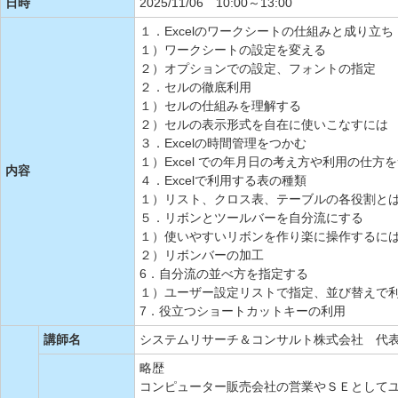
日時
2025/11/06 10:00～13:00
１．Excelのワークシートの仕組みと成り立ち
１）ワークシートの設定を変える
２）オプションでの設定、フォントの指定
２．セルの徹底利用
１）セルの仕組みを理解する
２）セルの表示形式を自在に使いこなすには
３．Excelの時間管理をつかむ
１）Excel での年月日の考え方や利用の仕方
内容
４．Excelで利用する表の種類
１）リスト、クロス表、テーブルの各役割と
５．リボンとツールバーを自分流にする
１）使いやすいリボンを作り楽に操作するに
２）リボンバーの加工
6．自分流の並べ方を指定する
１）ユーザー設定リストで指定、並び替えで
7．役立つショートカットキーの利用
講師名
システムリサーチ＆コンサルト株式会社 代表
略歴
コンピューター販売会社の営業やＳＥとして