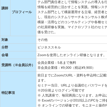
テム部門責任者として情報システムの導入を
情報を経営的に活かすことを実践。情報シス
講師
プロフィール
ステム部門として構築運用する立場、経営者
し、現在のシステムリサーチ＆コンサルト株式
構築・活用などのコンサルティングや各種セ
の社員研修を実施。マイクロソフト社のセミナ
価を受けた。
対象
その他
分野
ビジネススキル
会場
Zoomを使用したオンライン研修となります。
会員企業様：5名まで無料
受講料（※会員以外）
非会員企業様：¥9,000（税込¥9,900）
前日までにZoomのURL・資料を申込時に
ます。
セミナー当日、URLより会議IDとパスワード
※20分前よりログイン可能です
特記事項
※ 人気講座で、毎回満員になります。お申込
※ Excelのバージョンが2010以上のPCをご
※ オンラインでの研修です。モニターと操作