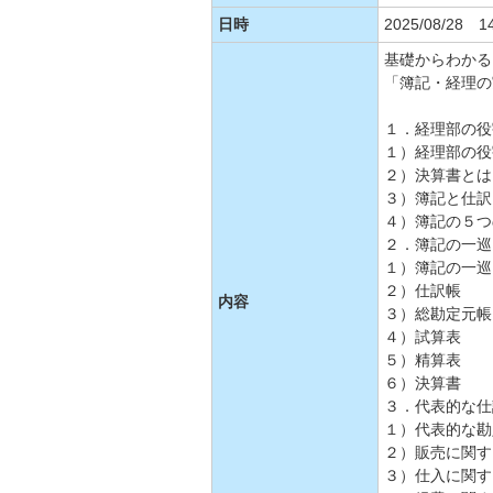
日時
2025/08/28 1
基礎からわかる
「簿記・経理の
１．経理部の役
１）経理部の役
２）決算書とは
３）簿記と仕訳
４）簿記の５つ
２．簿記の一巡
１）簿記の一巡
２）仕訳帳
内容
３）総勘定元帳
４）試算表
５）精算表
６）決算書
３．代表的な仕
１）代表的な勘
２）販売に関す
３）仕入に関す