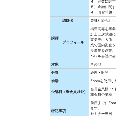
４）経費に関す
５）金融に関す
４．演習問題
講師名
栗林利紗会計士
福島高専を卒業
計士二次試験に
講師
事業部に入所。
プロフィール
業で国内監査を
ル事業を創業。
パレル会社の会
対象
その他
分野
経理・財務
会場
Zoomを使用
会員企業様：5
受講料（※会員以外）
非会員企業様：¥9
前日までにZo
ます。
特記事項
セミナー当日、