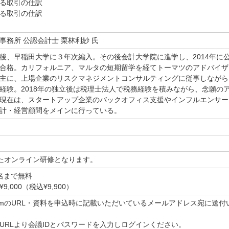
る取引の仕訳
る取引の仕訳
事務所 公認会計士 栗林利紗 氏
後、早稲田大学に３年次編入。その後会計大学院に進学し、2014年に
合格。カリフォルニア、マルタの短期留学を経てトーマツのアドバイザ
主に、上場企業のリスクマネジメントコンサルティングに従事しながら
経験。2018年の独立後は税理士法人で税務経験を積みながら、念願の
現在は、スタートアップ企業のバックオフィス支援やインフルエンサー
計・経営顧問をメインに行っている。
したオンライン研修となります。
名まで無料
,000（税込¥9,900）
omのURL・資料を申込時に記載いただいているメールアドレス宛に送付
URLより会議IDとパスワードを入力しログインください。