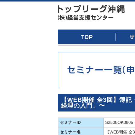
トッ
TOP
サービス
【WEB開催 全3回】簿
経理の入門」〜
セミナーID
S2508OK3805
セミナー名
【WEB開催 