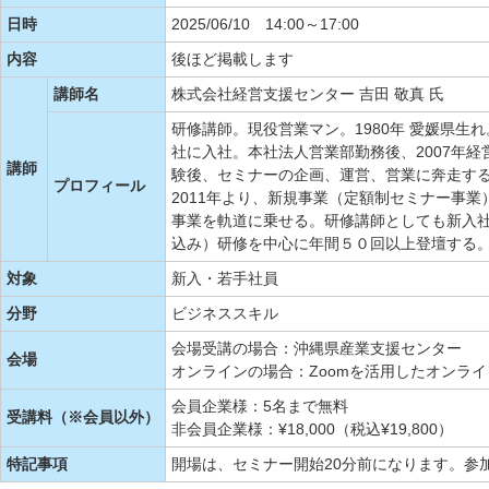
日時
2025/06/10 14:00～17:00
内容
後ほど掲載します
講師名
株式会社経営支援センター 吉田 敬真 氏
研修講師。現役営業マン。1980年 愛媛県生
社に入社。本社法人営業部勤務後、2007年
講師
験後、セミナーの企画、運営、営業に奔走す
プロフィール
2011年より、新規事業（定額制セミナー事
事業を軌道に乗せる。研修講師としても新入
込み）研修を中心に年間５０回以上登壇する
対象
新入・若手社員
分野
ビジネススキル
会場受講の場合：沖縄県産業支援センター
会場
オンラインの場合：Zoomを活用したオンライ
会員企業様：5名まで無料
受講料（※会員以外）
非会員企業様：¥18,000（税込¥19,800）
特記事項
開場は、セミナー開始20分前になります。参