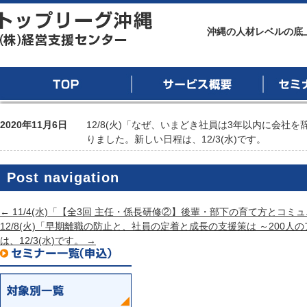
トップリーグ沖縄
沖縄の人材レベルの底
TOP
サービス概要
セミナー
2020年11月6日
12/8(火)「なぜ、いまどき社員は3年以内に会社
りました。新しい日程は、12/3(水)です。
Post navigation
←
11/4(水)「【全3回 主任・係長研修②】後輩・部下の育て方とコミ
12/8(火)「早期離職の防止と、社員の定着と成長の支援策は ～20
は、12/3(水)です。
→
セミナー一覧