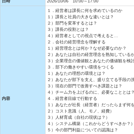
日時
2026/10/06 10:00～17:00
１．経営者は課長に何を求めているのか
１）課長と社員の大きな違いとは？
２）部門を変革するとは？
３）課長の役割とは？
４）経営者としての視点で考えると…
２．会社の経営理念を理解する
１）経営理念とは何か？なぜ必要なのか？
２）あなたは自社の経営理念を熟知している
３）企業理念の価値観とあなたの価値観を検
３．部下の働きやすい環境をつくる
１）あなたの理想の環境とは？
２）あなたが部下を支え、盛り立てる手段の
３）現在の部門で改善すべき課題とは？
４）チーム力を上げるのに、必要なこととは
内容
４．経営者目線で行動する
１）あなたが社長（経営者）だったらまず何
２）コスト意識（人、モノ、経費）
３）人材育成（自社の現状は？）
４）システム構築（これからどうすべきか？
５）今の部門利益についての認識は？