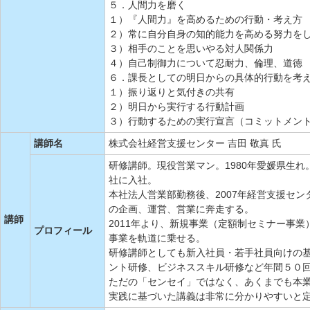
５．人間力を磨く
１）『人間力』を高めるための行動・考え方
２）常に自分自身の知的能力を高める努力を
３）相手のことを思いやる対人関係力
４）自己制御力について忍耐力、倫理、道徳
６．課長としての明日からの具体的行動を考
１）振り返りと気付きの共有
２）明日から実行する行動計画
３）行動するための実行宣言（コミットメン
講師名
株式会社経営支援センター 吉田 敬真 氏
研修講師。現役営業マン。1980年愛媛県生
社に入社。
本社法人営業部勤務後、2007年経営支援セ
の企画、運営、営業に奔走する。
講師
2011年より、新規事業（定額制セミナー事
プロフィール
事業を軌道に乗せる。
研修講師としても新入社員・若手社員向けの
ント研修、ビジネススキル研修など年間５０
ただの「センセイ」ではなく、あくまでも本
実践に基づいた講義は非常に分かりやすいと