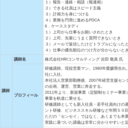
１）報告・連絡・相談（報連相）
２）できる社員はスピード主義
３）計画力を身につける
４）業務を円滑に進めるPDCA
6．ケーススタディ
１）上司から仕事をお願いされたとき
２）上司、先輩にうまく質問できないとき
３）メールで返信したけどトラブルになった
４）仕事の優先順位のつけ方が分からないと
講師名
株式会社HRIコンサルティング 吉田 敬真 氏
研修講師。現役営業マン。1980年愛媛県生
社に入社。
本社法人営業部勤務後、2007年経営支援セ
の企画、運営、営業に奔走する。
講師
2011年より、新規事業（定額制セミナー事
プロフィール
事業を軌道に乗せる。
研修講師としても新入社員・若手社員向けの
ント研修、ビジネススキル研修など年間５０
ただの「センセイ」ではなく、あくまでも本
実践に基づいた講義は非常に分かりやすいと