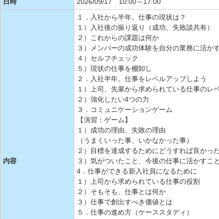
日時
2026/09/17 10:00～17:00
１．入社から半年。仕事の現状は？
１）入社後の振り返り（成功、失敗談共有）
２）これからの課題は何か
３）メンバーの成功体験を自分の業務に活か
４）セルフチェック
５）現状の仕事を棚卸し
２．入社半年。仕事をレベルアップしよう
１）上司、先輩から求められている仕事のレ
２）強化したい4つの力
３．コミュニケーションゲーム
【演習：ゲーム】
１）成功の理由、失敗の理由
（うまくいった事、いかなかった事）
２）目標を達成するためにどうすれば良かっ
内容
３）気がついたこと、今後の仕事に活かすこ
4．仕事ができる新入社員になるために
１）上司から求められている仕事の役割
２）そもそも、仕事とは何か
３）仕事で創出すべき価値とは
５．仕事の進め方（ケーススタディ）