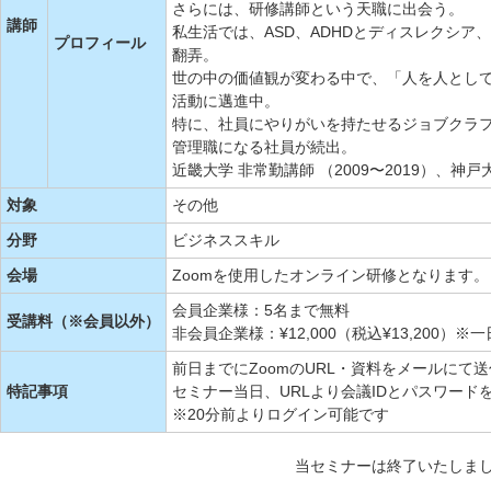
さらには、研修講師という天職に出会う。
講師
私生活では、ASD、ADHDとディスレクシ
プロフィール
翻弄。
世の中の価値観が変わる中で、「人を人とし
活動に邁進中。
特に、社員にやりがいを持たせるジョブクラ
管理職になる社員が続出。
近畿大学 非常勤講師 （2009〜2019）、神
対象
その他
分野
ビジネススキル
会場
Zoomを使用したオンライン研修となります。
会員企業様：5名まで無料
受講料（※会員以外）
非会員企業様：¥12,000（税込¥13,200）※一日
前日までにZoomのURL・資料をメールにて
特記事項
セミナー当日、URLより会議IDとパスワード
※20分前よりログイン可能です
当セミナーは終了いたしま