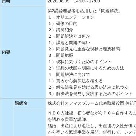
日時
2026/08/05 14:00～17:00
第2講論理思考を活用した「問題解決」
１．オリエンテーション
１）研修の目的
２）講師紹介
２．問題解決とは何か
１）課題と問題の違い
２）問題発見に重要な現状と理想状態
内容
３．問題把握
１）現状に気づくためのポイント
２）理想の状態を明確にするための方法
４．問題解決に向けて
１）真因から解決法を考える
２）解決法発見を妨げる思い込みに気づく
３）解決法を発見し実践するためのポイント
講師名
株式会社オフィスブルーム代表取締役岡 佐紀子
ＮＥＣ入社後、初心者ながらＰＣを自作する
を語れる貴重な講師。
結婚、出産により退社し、出産後の女性が働く
から率いる派遣事業を展開。併行して、シス