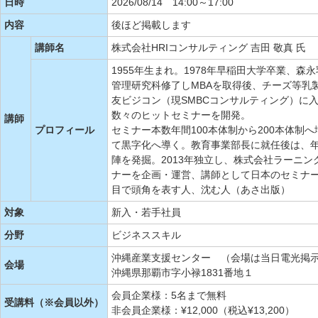
日時
2026/08/14 14:00～17:00
内容
後ほど掲載します
講師名
株式会社HRIコンサルティング 吉田 敬真 氏
1955年生まれ。1978年早稲田大学卒業、
管理研究科修了しMBAを取得後、チーズ等乳製
友ビジコン（現SMBCコンサルティング）に
数々のヒットセミナーを開発。
講師
プロフィール
セミナー本数年間100本体制から200本体制
て黒字化へ導く。教育事業部長に就任後は、年
陣を発掘。2013年独立し、株式会社ラーニン
ナーを企画・運営、講師として日本のセミナー
目で頭角を表す人、沈む人（あさ出版）
対象
新入・若手社員
分野
ビジネススキル
沖縄産業支援センター （会場は当日電光掲
会場
沖縄県那覇市字小禄1831番地１
会員企業様：5名まで無料
受講料（※会員以外）
非会員企業様：¥12,000（税込¥13,200）