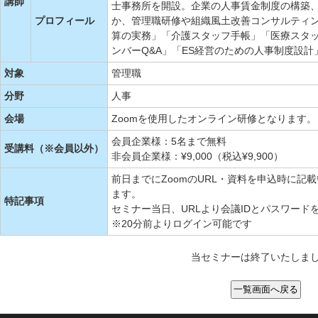
講師
士事務所を開設。企業の人事賃金制度の構築
プロフィール
か、管理職研修や組織風土改善コンサルティン
算の実務」「介護スタッフ手帳」「医療スタッ
ンバーQ&A」「ES経営のための人事制度設計
対象
管理職
分野
人事
会場
Zoomを使用したオンライン研修となります。
会員企業様：5名まで無料
受講料（※会員以外）
非会員企業様：¥9,000（税込¥9,900）
前日までにZoomのURL・資料を申込時に
ます。
特記事項
セミナー当日、URLより会議IDとパスワード
※20分前よりログイン可能です
当セミナーは終了いたしま