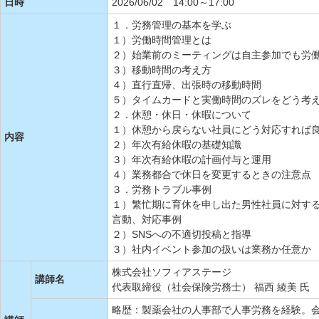
日時
2026/06/02 14:00～17:00
１．労務管理の基本を学ぶ
１）労働時間管理とは
２）始業前のミーティングは自主参加でも労
３）移動時間の考え方
４）直行直帰、出張時の移動時間
５）タイムカードと実働時間のズレをどう考
２．休憩・休日・休暇について
１）休憩から戻らない社員にどう対応すれば
内容
２）年次有給休暇の基礎知識
３）年次有給休暇の計画付与と運用
４）業務都合で休日を変更するときの注意点
３．労務トラブル事例
１）繁忙期に育休を申し出た男性社員に対す
言動、対応事例
２）SNSへの不適切投稿と指導
３）社内イベント参加の扱いは業務か任意か
株式会社ソフィアステージ
講師名
代表取締役（社会保険労務士） 福西 綾美 氏
略歴：製薬会社の人事部で人事労務を経験。会