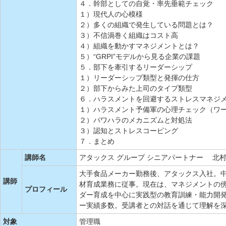
４．幹部としての自覚・率先垂範チェック
１）現代人の心模様
２）多くの組織で発生している問題とは？
３）不信渦巻く組織はコスト高
４）組織を動かすマネジメントとは？
５）“GRPI”モデルから見る企業の課題
５．部下を牽引するリーダーシップ
１）リーダーシップ類型と発揮の仕方
２）部下からみた上司のタイプ類型
６．ハラスメントを回避するストレスマネジ
１）ハラスメント予備軍の心理チェック（ワ
２）パワハラのメカニズムと対処法
３）認知とストレスコーピング
７．まとめ
講師名
アタックス グループ シニアパートナー 北村
大手食品メーカー勤務後、アタックス入社。
講師
材育成業務に従事。現在は、マネジメントの
プロフィール
ダー育成を中心に実践型の教育訓練・能力開
ー実績多数。受講者との対話を通じて理解を
対象
管理職