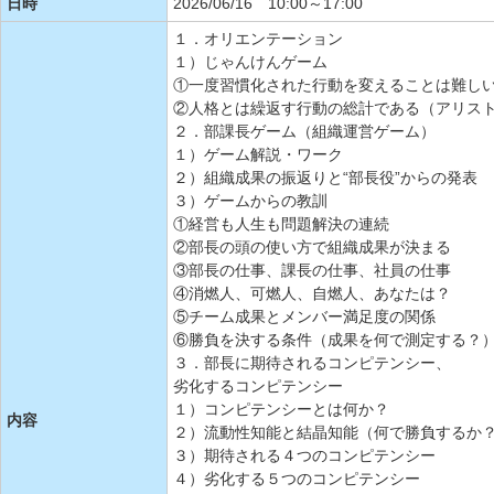
日時
2026/06/16 10:00～17:00
１．オリエンテーション
１）じゃんけんゲーム
①一度習慣化された行動を変えることは難し
②人格とは繰返す行動の総計である（アリス
２．部課長ゲーム（組織運営ゲーム）
１）ゲーム解説・ワーク
２）組織成果の振返りと“部長役”からの発表
３）ゲームからの教訓
①経営も人生も問題解決の連続
②部長の頭の使い方で組織成果が決まる
③部長の仕事、課長の仕事、社員の仕事
④消燃人、可燃人、自燃人、あなたは？
⑤チーム成果とメンバー満足度の関係
⑥勝負を決する条件（成果を何で測定する？
３．部長に期待されるコンピテンシー、
劣化するコンピテンシー
１）コンピテンシーとは何か？
内容
２）流動性知能と結晶知能（何で勝負するか
３）期待される４つのコンピテンシー
４）劣化する５つのコンピテンシー