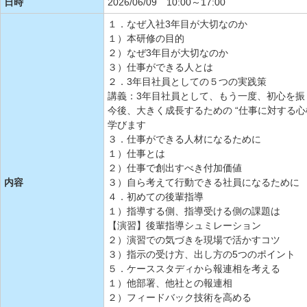
日時
2026/06/09 10:00～17:00
１．なぜ入社3年目が大切なのか
１）本研修の目的
２）なぜ3年目が大切なのか
３）仕事ができる人とは
２．3年目社員としての５つの実践策
講義：3年目社員として、もう一度、初心を振
今後、大きく成長するための “仕事に対する心
学びます
３．仕事ができる人材になるために
１）仕事とは
２）仕事で創出すべき付加価値
内容
３）自ら考えて行動できる社員になるために
４．初めての後輩指導
１）指導する側、指導受ける側の課題は
【演習】後輩指導シュミレーション
２）演習での気づきを現場で活かすコツ
３）指示の受け方、出し方の5つのポイント
５．ケーススタディから報連相を考える
１）他部署、他社との報連相
２）フィードバック技術を高める