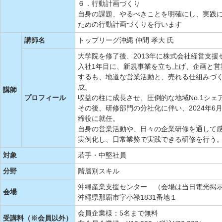
６．行動計画づくり
自身の課題、やるべきことを明確にし、実践
ための行動計画づくりを行います
講師名
トップリーグ沖縄 仲間 孝大 氏
大学院を修了後、2013年に株式会社経営支援
入社1年目に、新規事業を立ち上げ、企画と営
するも、地道な営業活動と、売れる仕組みづく
成。
講師
プロフィール
収益の柱に成長させ、圧倒的な地域No.1シェ
その後、研修部門の分社化に伴い、2024年6
締役に就任。
自身の営業活動や、日々の企業研修を通して
実例化し、日常業務で実践できる研修を行う
対象
若手・中堅社員
分野
階層別スキル
沖縄産業支援センター （会場は当日電光掲
会場
沖縄県那覇市字小禄1831番地１
会員企業様：5名まで無料
受講料（※会員以外）