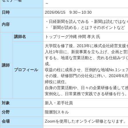
セミナー名
～
日時
2026/06/15 9:30～10:30
・日経新聞を読んでみる ・新聞は読むではな
内容
・「新聞が読める」とは？そのポイントなど
講師名
トップリーグ沖縄 仲間 孝大 氏
大学院を修了後、2013年に株式会社経営支援
入社1年目に、新規事業を立ち上げ、企画と営
するも、地道な営業活動と、売れる仕組みづく
成。
講師
プロフィール
収益の柱に成長させ、圧倒的な地域No.1シェ
その後、研修部門の分社化に伴い、2024年6
締役に就任。
自身の営業活動や、日々の企業研修を通して
実例化し、日常業務で実践できる研修を行う
対象
新入・若手社員
分野
階層別スキル
会場
Zoomを使用したオンライン研修となります。