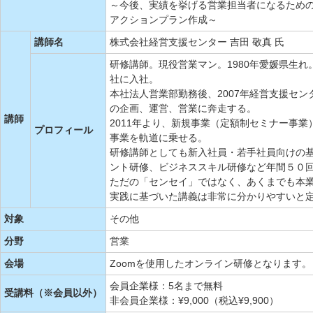
～今後、実績を挙げる営業担当者になるため
アクションプラン作成～
講師名
株式会社経営支援センター 吉田 敬真 氏
研修講師。現役営業マン。1980年愛媛県生
社に入社。
本社法人営業部勤務後、2007年経営支援セ
の企画、運営、営業に奔走する。
講師
2011年より、新規事業（定額制セミナー事
プロフィール
事業を軌道に乗せる。
研修講師としても新入社員・若手社員向けの
ント研修、ビジネススキル研修など年間５０
ただの「センセイ」ではなく、あくまでも本
実践に基づいた講義は非常に分かりやすいと
対象
その他
分野
営業
会場
Zoomを使用したオンライン研修となります。
会員企業様：5名まで無料
受講料（※会員以外）
非会員企業様：¥9,000（税込¥9,900）