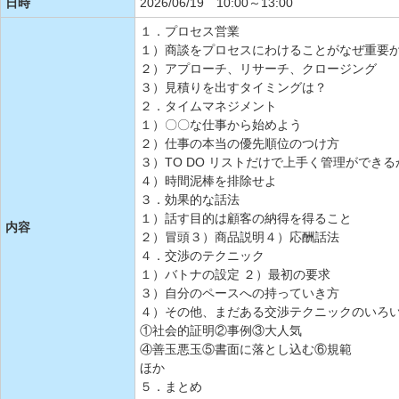
日時
2026/06/19 10:00～13:00
１．プロセス営業
１）商談をプロセスにわけることがなぜ重要
２）アプローチ、リサーチ、クロージング
３）見積りを出すタイミングは？
２．タイムマネジメント
１）〇〇な仕事から始めよう
２）仕事の本当の優先順位のつけ方
３）TO DO リストだけで上手く管理ができる
４）時間泥棒を排除せよ
３．効果的な話法
１）話す目的は顧客の納得を得ること
内容
２）冒頭３）商品説明４）応酬話法
４．交渉のテクニック
１）バトナの設定 ２）最初の要求
３）自分のペースへの持っていき方
４）その他、まだある交渉テクニックのいろ
①社会的証明②事例③大人気
④善玉悪玉⑤書面に落とし込む⑥規範
ほか
５．まとめ